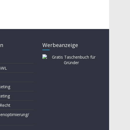
en
Werbeanzeige
 BWL
keting
keting
-Recht
enoptimierung/