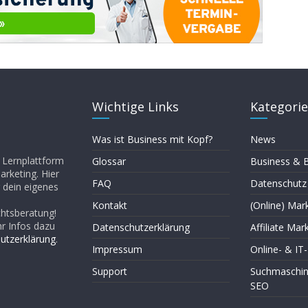
Wichtige Links
Kategori
Was ist Business mit Kopf?
News
d Lernplattform
Glossar
Business &
rketing. Hier
FAQ
Datenschutz
 dein eigenes
Kontakt
(Online) Mar
chtsberatung!
hr Infos dazu
Datenschutzerklärung
Affiliate Mar
utzerklärung
.
Impressum
Online- & IT
Support
Suchmaschin
SEO