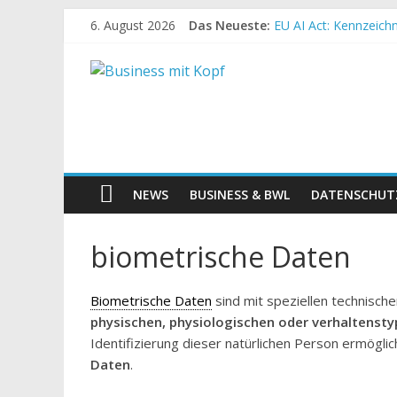
6. August 2026
Das Neueste:
EU AI Act: Kennzeichn
Semantik in der Such
Wie funktioniert SEO 
Instagram entfernt H
TMG wird zum DDG: w
NEWS
BUSINESS & BWL
DATENSCHUT
biometrische Daten
Biometrische Daten
sind mit speziellen technis
physischen, physiologischen oder verhaltenst
Identifizierung dieser natürlichen Person ermögli
Daten
.