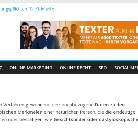
ungspflichten für KI-Inhalte
maschinenoptimierung: Wie Google Inhalte wirklich versteht
2025 wirklich?
ashtag-Follow-Funktion
ichtige Änderungen für Websitebetreiber
Z
ONLINE MARKETING
ONLINE RECHT
SEO
SOCIAL ME
chen Verfahren gewonnene personenbezogene
Daten zu den
ypischen Merkmalen
einer natürlichen Person, die die eindeutige
chen oder bestätigen, wie
Gesichtsbilder oder daktyloskopisch