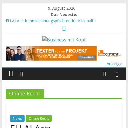
9. August 2026
Das Neueste:
EU AI Act: Kennzeichnungspflichten für KI-Inhalte
Semantik in der Suchmaschinenoptimierung: Wie Google
Inhalte wirklich versteht
Wie funktioniert SEO 2025 wirklich?
Instagram entfernt Hashtag-Follow-Funktion
TMG wird zum DDG: wichtige Änderungen für
Websitebetreiber
Anzeige
Online Recht
News
Online Recht