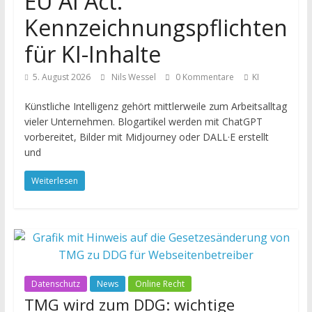
EU AI Act:
Kennzeichnungspflichten
für KI-Inhalte
5. August 2026
Nils Wessel
0 Kommentare
KI
Künstliche Intelligenz gehört mittlerweile zum Arbeitsalltag
vieler Unternehmen. Blogartikel werden mit ChatGPT
vorbereitet, Bilder mit Midjourney oder DALL·E erstellt
und
Weiterlesen
Datenschutz
News
Online Recht
TMG wird zum DDG: wichtige