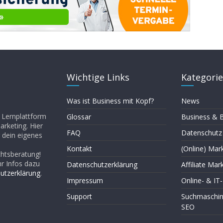
Wichtige Links
Kategori
Was ist Business mit Kopf?
News
d Lernplattform
Glossar
Business &
rketing. Hier
FAQ
Datenschutz
 dein eigenes
Kontakt
(Online) Mar
chtsberatung!
hr Infos dazu
Datenschutzerklärung
Affiliate Mar
utzerklärung
.
Impressum
Online- & IT
Support
Suchmaschin
SEO