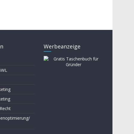
en
Werbeanzeige
 BWL
keting
keting
-Recht
enoptimierung/