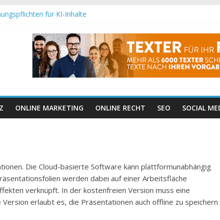
ungspflichten für KI-Inhalte
maschinenoptimierung: Wie Google Inhalte wirklich versteht
2025 wirklich?
ashtag-Follow-Funktion
ichtige Änderungen für Websitebetreiber
Z
ONLINE MARKETING
ONLINE RECHT
SEO
SOCIAL ME
tionen. Die Cloud-basierte Software kann plattformunabhängig
äsentationsfolien werden dabei auf einer Arbeitsfläche
ekten verknüpft. In der kostenfreien Version muss eine
 Version erlaubt es, die Präsentationen auch offline zu speichern