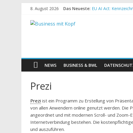
8. August 2026
Das Neueste:
EU AI Act: Kennzeichn
Semantik in der Such
Wie funktioniert SEO 
Instagram entfernt H
TMG wird zum DDG: w
NEWS
BUSINESS & BWL
DATENSCHUT
Prezi
Prezi
ist ein Programm zu Erstellung von Präsenta
von allen Anwendern online genutzt werden. Die Pr
angeordnet und mit modernen Scroll- und Zoom-Eff
Internetverbindung bestehen. Die kostenpflichtige
und auszuführen.